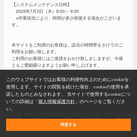
【システムメンテナンス日時】
2025年7月3日（木）8:00～ 9:00
※作業状況により、時間が多少前後する場合がございま
す。
本サイトをご利用のお客様は、該当の時間帯をさけてのご
利用をお願い致します。
ご利用のお客様にはご迷惑をおかけ致しましますが、今後
ともご愛顧賜りますようお願い申し上げます。
このウェブサイトではお客様の利便性向上のためにcookieを
使用します。サイトの閲覧を続けた場合、cookieの使用を承
諾したものとみなされます。 当サイトで使用するcookieにつ
いての詳細は「
個人情報保護方針
」のページをご覧くださ
い。
運営会社
個人情報保護方針
情報セキュリティ基本方針
同意する
Copyright © CRI Middleware Co., Ltd.